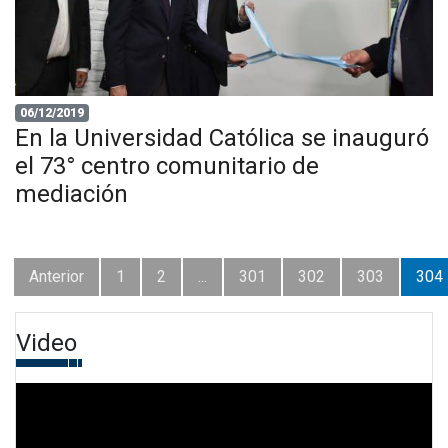
06/12/2019
En la Universidad Católica se inauguró
el 73° centro comunitario de
mediación
Anterior
1
2
...
301
302
303
304
Video