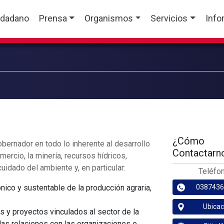
udadano
Prensa
Organismos
Servicios
Info
¿Cómo
bernador en todo lo inherente al desarrollo
Contactarn
mercio, la minería, recursos hídricos,
uidado del ambiente y, en particular:
Teléfo
nico y sustentable de la producción agraria,
038743
Ubicac
s y proyectos vinculados al sector de la
y las relaciones con las organizaciones e