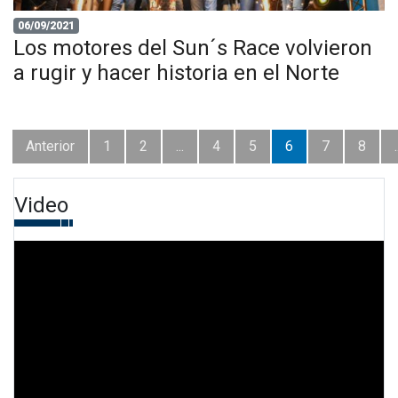
06/09/2021
Los motores del Sun´s Race volvieron
a rugir y hacer historia en el Norte
Anterior
1
2
...
4
5
6
7
8
.
Video