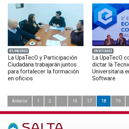
01/08/2022
29/07/2022
La UpaTecO y Participación
La UpaTecO c
Ciudadana trabajarán juntos
dictar la Tecn
para fortalecer la formación
Universitaria 
en oficios
Software
Anterior
1
2
...
16
17
18
19