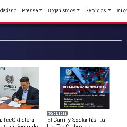
udadano
Prensa
Organismos
Servicios
Info
30/08/2022
UpaTecO dictará
El Carril y Seclantás: La
antenimiento de
UpaTecO abre pre