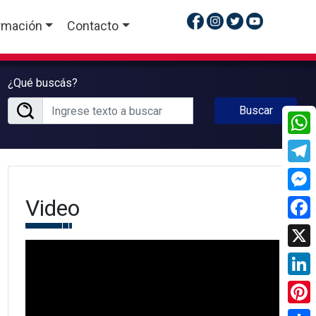
rmación
Contacto
¿Qué buscás?
Buscar
What
Tele
Video
Mess
Face
X
Linke
Pinte