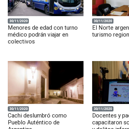
30/11/2020
30/11/2020
Menores de edad con turno
El Norte argen
médico podrán viajar en
turismo region
colectivos
30/11/2020
30/11/2020
Cachi deslumbró como
Docentes y pa
Pueblo Auténtico de
capacitaron s