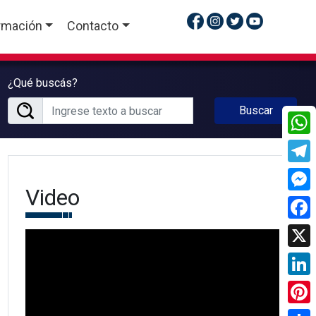
rmación
Contacto
¿Qué buscás?
Buscar
What
Tele
Video
Mess
Face
X
Linke
Pinte