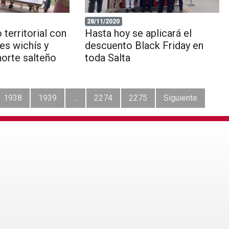
28/11/2020
 territorial con
Hasta hoy se aplicará el
es wichís y
descuento Black Friday en
norte salteño
toda Salta
1938
1939
...
2274
2275
Siguiente