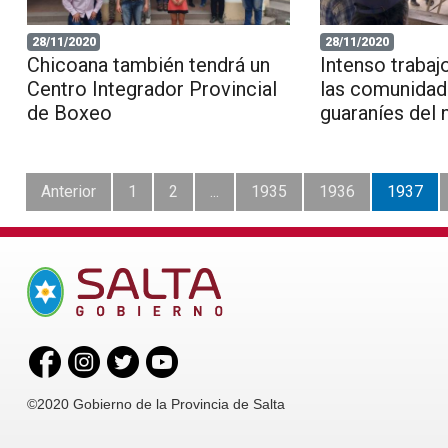
28/11/2020
28/11/2020
Chicoana también tendrá un
Intenso trabajo
Centro Integrador Provincial
las comunidad
de Boxeo
guaraníes del 
Anterior
1
2
...
1935
1936
1937
©2020 Gobierno de la Provincia de Salta