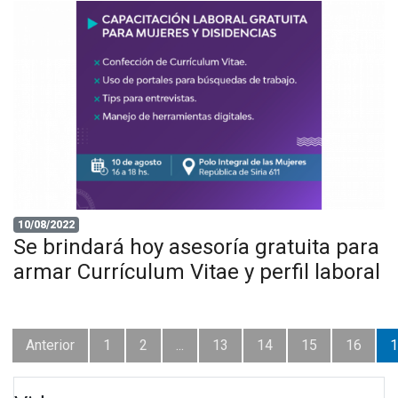
10/08/2022
Se brindará hoy asesoría gratuita para
armar Currículum Vitae y perfil laboral
Anterior
1
2
...
13
14
15
16
1