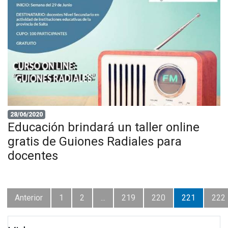
28/06/2020
Educación brindará un taller online
gratis de Guiones Radiales para
docentes
Anterior
1
2
...
219
220
221
222