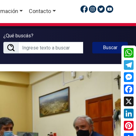
rmación
Contacto
¿Qué buscás?
Buscar
What
Tele
Mess
Face
X
Linke
Pinte