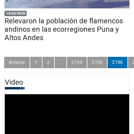
15/02/2020
Relevaron la población de flamencos
andinos en las ecorregiones Puna y
Altos Andes
Anterior
1
2
...
2194
2195
2196
Video