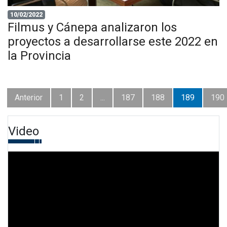
10/02/2022
Filmus y Cánepa analizaron los
proyectos a desarrollarse este 2022 en
la Provincia
Anterior
1
2
...
187
188
189
190
Video