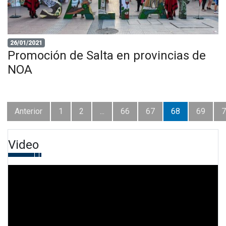
26/01/2021
Promoción de Salta en provincias de
NOA
Anterior
1
2
...
66
67
68
69
7
Video