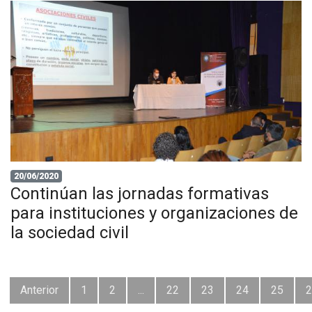
20/06/2020
Continúan las jornadas formativas
para instituciones y organizaciones de
la sociedad civil
Anterior
1
2
...
22
23
24
25
2