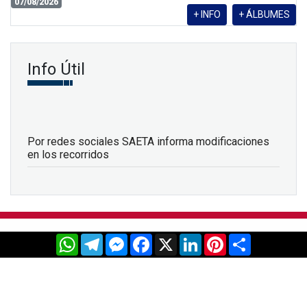
07/08/2026
+ INFO
+ ÁLBUMES
Info Útil
Por redes sociales SAETA informa modificaciones
en los recorridos
WhatsApp
Telegram
Messenger
Facebook
X
LinkedIn
Pinterest
Share