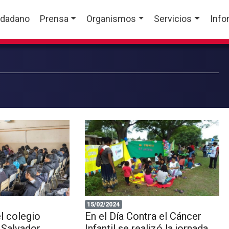
udadano
Prensa
Organismos
Servicios
Info
15/02/2024
l colegio
En el Día Contra el Cáncer
 Salvador
Infantil se realizó la jornada