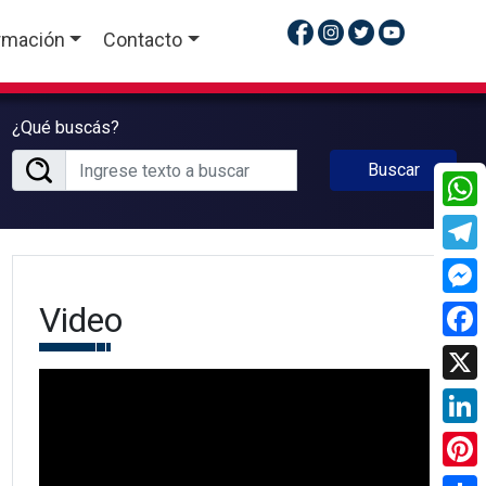
rmación
Contacto
¿Qué buscás?
Buscar
What
Tele
Video
Mess
Face
X
Linke
Pinte