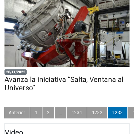
28/11/2022
Avanza la iniciativa “Salta, Ventana al
Universo”
Anterior
1
2
...
1231
1232
1233
Video