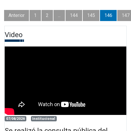
Anterior
1
2
...
144
145
146
147
Video
07/08/2026
Institucional
Se realizó la consulta pública del