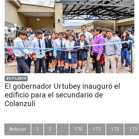
21/11/2019
El gobernador Urtubey inauguró el
edificio para el secundario de
Colanzulí
Anterior
1
2
...
170
171
172
173