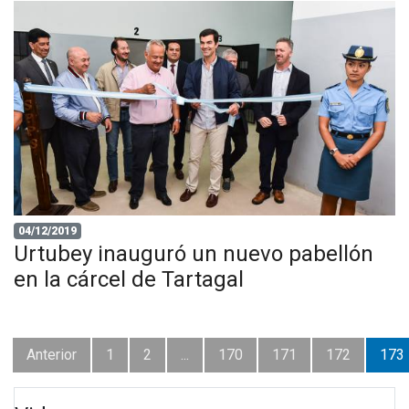
04/12/2019
Urtubey inauguró un nuevo pabellón
en la cárcel de Tartagal
Anterior
1
2
...
170
171
172
173