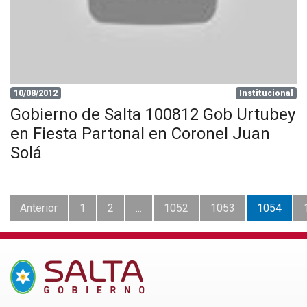
10/08/2012
Institucional
Gobierno de Salta 100812 Gob Urtubey
en Fiesta Partonal en Coronel Juan
Solá
Anterior
1
2
...
1052
1053
1054