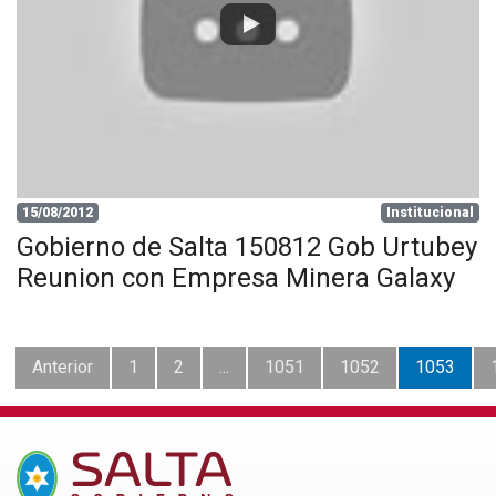
15/08/2012
Institucional
Gobierno de Salta 150812 Gob Urtubey
Reunion con Empresa Minera Galaxy
Anterior
1
2
...
1051
1052
1053