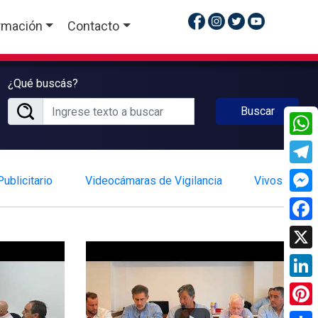
rmación
Contacto
¿Qué buscás?
Buscar
What
Tele
ublicitario
Videocámaras de Vigilancia
Vivos
Mess
Face
X
Linke
Pinte