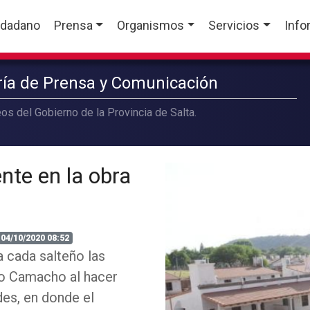
udadano
Prensa
Organismos
Servicios
Info
aría de Prensa y Comunicación
os del Gobierno de la Provincia de Salta.
ente en la obra
04/10/2020 08:52
a cada salteño las
ro Camacho al hacer
des, en donde el