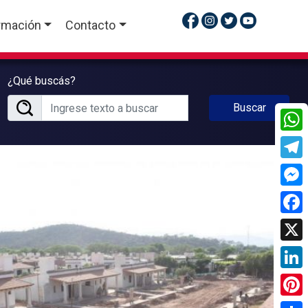
rmación
Contacto
¿Qué buscás?
Buscar
What
Tele
Mess
Face
X
Linke
Pinte