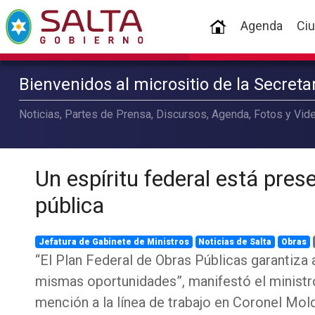
(current)
Agenda
Ci
Bienvenidos al micrositio de la Secret
Noticias, Partes de Prensa, Discursos, Agenda, Fotos y Vide
Un espíritu federal está pres
pública
Jefatura de Gabinete de Ministros
Noticias de Salta
Obras
“El Plan Federal de Obras Públicas garantiza 
mismas oportunidades”, manifestó el minist
mención a la línea de trabajo en Coronel Mol