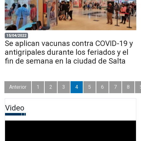
15/04/2022
Se aplican vacunas contra COVID-19 y
antigripales durante los feriados y el
fin de semana en la ciudad de Salta
Anterior
1
2
3
4
5
6
7
8
Video