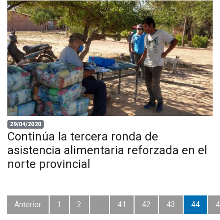
29/04/2020
Continúa la tercera ronda de
asistencia alimentaria reforzada en el
norte provincial
Anterior
1
2
...
41
42
43
44
4