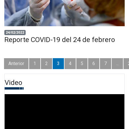
24/02/2022
Reporte COVID-19 del 24 de febrero
Anterior
1
2
3
4
5
6
7
...
Video