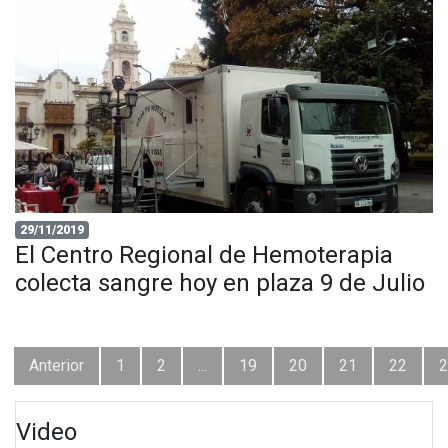
29/11/2019
El Centro Regional de Hemoterapia
colecta sangre hoy en plaza 9 de Julio
Anterior
1
2
...
19
20
21
22
2
Video