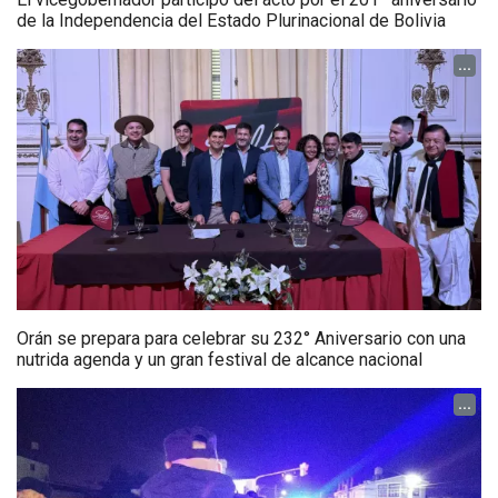
AVISOS
Más Noticias
...