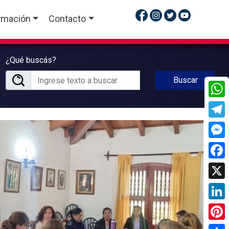
rmación
Contacto
¿Qué buscás?
Buscar
What
Tele
Mess
Face
X
Linke
Pinte