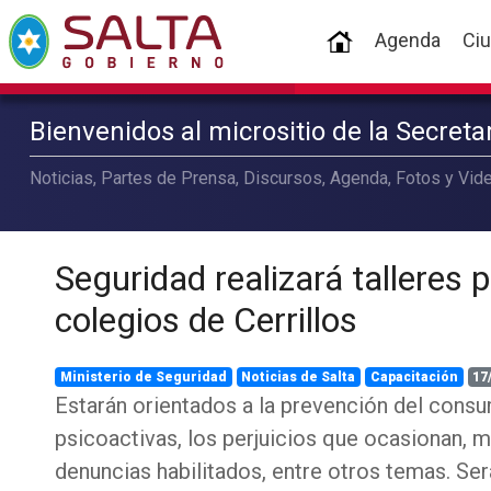
(current)
Agenda
Ci
Bienvenidos al micrositio de la Secret
Noticias, Partes de Prensa, Discursos, Agenda, Fotos y Vide
Seguridad realizará talleres 
colegios de Cerrillos
Ministerio de Seguridad
Noticias de Salta
Capacitación
17
Estarán orientados a la prevención del cons
psicoactivas, los perjuicios que ocasionan, m
denuncias habilitados, entre otros temas. Se