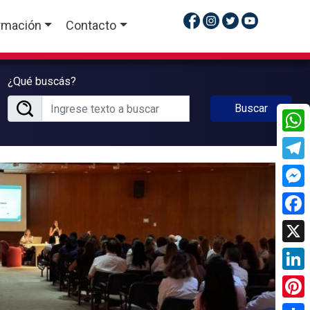
rmación
Contacto
¿Qué buscás?
Buscar
What
Tele
Mess
Face
X
Linke
Pinte