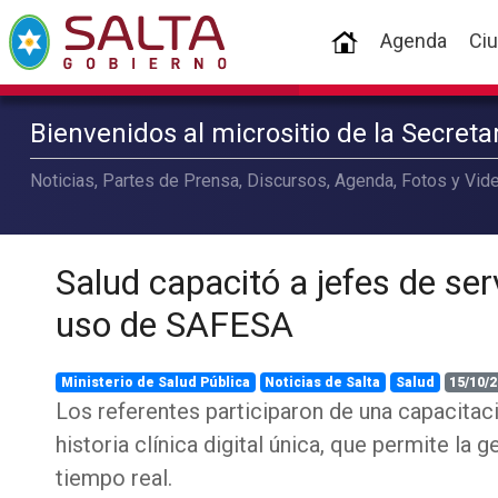
(current)
Agenda
Ci
Bienvenidos al micrositio de la Secret
Noticias, Partes de Prensa, Discursos, Agenda, Fotos y Vide
Salud capacitó a jefes de ser
uso de SAFESA
Ministerio de Salud Pública
Noticias de Salta
Salud
15/10/2
Los referentes participaron de una capacitaci
historia clínica digital única, que permite la 
tiempo real.