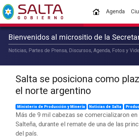
(current)
Agenda
Ci
Bienvenidos al micrositio de la Secret
Noticias, Partes de Prensa, Discursos, Agenda, Fotos y Vide
Salta se posiciona como pla
el norte argentino
Ministerio de Producción y Minería
Noticias de Salta
Produ
Más de 9 mil cabezas se comercializaron en 
Salteña, durante el remate de una de las prin
del país.