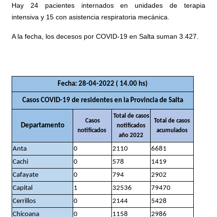
Hay 24 pacientes internados en unidades de terapia
intensiva y 15 con asistencia respiratoria mecánica.
A la fecha, los decesos por COVID-19 en Salta suman 3.427.
Fecha: 28-04-2022 ( 14.00 hs)
Casos COVID-19 de residentes en la Provincia de Salta
Total de casos
Casos
Total de casos
Departamento
notificados
notificados
acumulados
año 2022
Anta
0
2110
6681
Cachi
0
578
1419
Cafayate
0
794
2902
Capital
1
32536
79470
Cerrillos
0
2144
5428
Chicoana
0
1158
2986