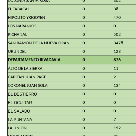
COLONIA SANTA ROSA
0
302
EL TABACAL
0
38
HIPOLITO YRIGOYEN
0
470
LOS NARANJOS
0
0
PICHANAL
0
502
SAN RAMON DE LA NUEVA ORAN
0
3478
URUNDEL
0
123
DEPARTAMENTO RIVADAVIA
0
876
ALTO DE LA SIERRA
0
11
CAPITAN JUAN PAGE
0
2
CORONEL JUAN SOLA
0
134
EL DESTIERRO
0
0
EL OCULTAR
0
0
EL SALADO
0
0
LA PUNTANA
0
7
LA UNION
0
152