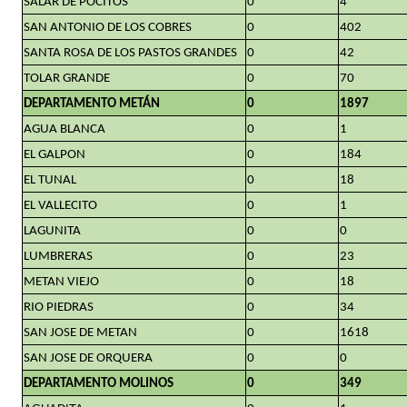
SALAR DE POCITOS
0
4
SAN ANTONIO DE LOS COBRES
0
402
SANTA ROSA DE LOS PASTOS GRANDES
0
42
TOLAR GRANDE
0
70
DEPARTAMENTO METÁN
0
1897
AGUA BLANCA
0
1
EL GALPON
0
184
EL TUNAL
0
18
EL VALLECITO
0
1
LAGUNITA
0
0
LUMBRERAS
0
23
METAN VIEJO
0
18
RIO PIEDRAS
0
34
SAN JOSE DE METAN
0
1618
SAN JOSE DE ORQUERA
0
0
DEPARTAMENTO MOLINOS
0
349