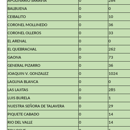
APOLINARIO SARAVIA
0
284
BALBUENA
0
0
CEIBALITO
0
10
CORONEL MOLLINEDO
0
36
CORONEL OLLEROS
0
33
EL ARENAL
0
0
EL QUEBRACHAL
0
262
GAONA
0
73
GENERAL PIZARRO
0
36
JOAQUIN V. GONZALEZ
0
1024
LAGUNA BLANCA
0
0
LAS LAJITAS
0
285
LUIS BURELA
0
1
NUESTRA SEÑORA DE TALAVERA
0
29
PIQUETE CABADO
0
14
RIO DEL VALLE
0
14