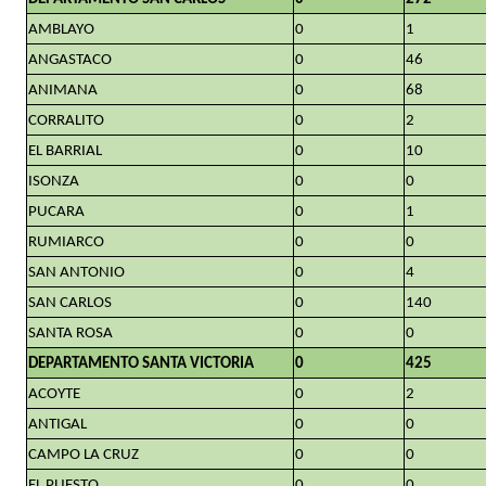
AMBLAYO
0
1
ANGASTACO
0
46
ANIMANA
0
68
CORRALITO
0
2
EL BARRIAL
0
10
ISONZA
0
0
PUCARA
0
1
RUMIARCO
0
0
SAN ANTONIO
0
4
SAN CARLOS
0
140
SANTA ROSA
0
0
DEPARTAMENTO SANTA VICTORIA
0
425
ACOYTE
0
2
ANTIGAL
0
0
CAMPO LA CRUZ
0
0
EL PUESTO
0
0