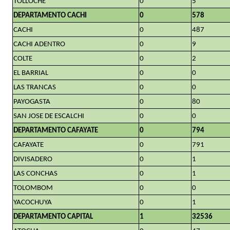
TOLLOCHE
0
5
DEPARTAMENTO CACHI
0
578
CACHI
0
487
CACHI ADENTRO
0
9
COLTE
0
2
EL BARRIAL
0
0
LAS TRANCAS
0
0
PAYOGASTA
0
80
SAN JOSE DE ESCALCHI
0
0
DEPARTAMENTO CAFAYATE
0
794
CAFAYATE
0
791
DIVISADERO
0
1
LAS CONCHAS
0
1
TOLOMBOM
0
0
YACOCHUYA
0
1
DEPARTAMENTO CAPITAL
1
32536