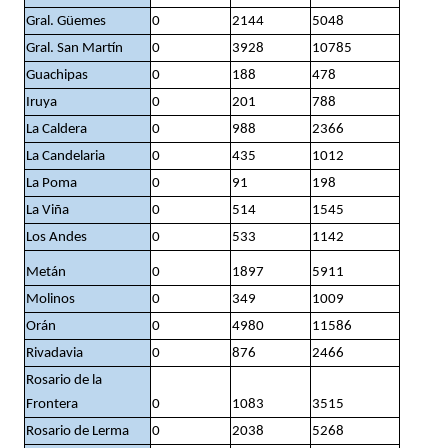
Gral. Güemes
0
2144
5048
Gral. San Martín
0
3928
10785
Guachipas
0
188
478
Iruya
0
201
788
La Caldera
0
988
2366
La Candelaria
0
435
1012
La Poma
0
91
198
La Viña
0
514
1545
Los Andes
0
533
1142
Metán
0
1897
5911
Molinos
0
349
1009
Orán
0
4980
11586
Rivadavia
0
876
2466
Rosario de la
Frontera
0
1083
3515
Rosario de Lerma
0
2038
5268