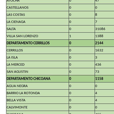
ATOCHA
0
47
CASTELLANOS
0
0
LAS COSTAS
0
8
LA CIENAGA
0
7
SALTA
0
31086
VILLA SAN LORENZO
1
1388
DEPARTAMENTO CERRILLOS
0
2144
CERRILLOS
0
1632
LA ISLA
0
3
LA MERCED
0
436
SAN AGUSTIN
0
73
DEPARTAMENTO CHICOANA
0
1158
AGUA NEGRA
0
0
BARRIO LA ROTONDA
0
4
BELLA VISTA
0
4
CALVIMONTE
0
0