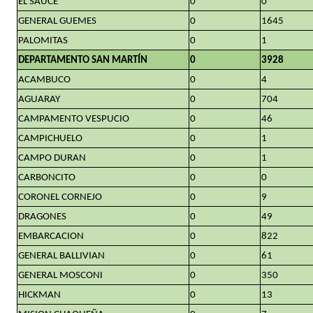
EL SAUCE
0
0
GENERAL GUEMES
0
1645
PALOMITAS
0
1
DEPARTAMENTO SAN MARTÍN
0
3928
ACAMBUCO
0
4
AGUARAY
0
704
CAMPAMENTO VESPUCIO
0
46
CAMPICHUELO
0
1
CAMPO DURAN
0
1
CARBONCITO
0
0
CORONEL CORNEJO
0
9
DRAGONES
0
49
EMBARCACION
0
822
GENERAL BALLIVIAN
0
61
GENERAL MOSCONI
0
350
HICKMAN
0
13