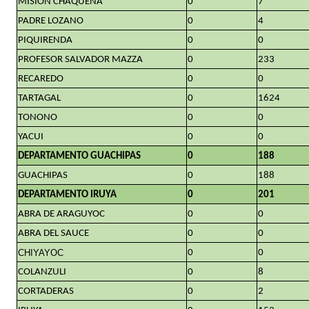
MISION CHAQUEÑA
0
7
PADRE LOZANO
0
4
PIQUIRENDA
0
0
PROFESOR SALVADOR MAZZA
0
233
RECAREDO
0
0
TARTAGAL
0
1624
TONONO
0
0
YACUI
0
0
DEPARTAMENTO GUACHIPAS
0
188
GUACHIPAS
0
188
DEPARTAMENTO IRUYA
0
201
ABRA DE ARAGUYOC
0
0
ABRA DEL SAUCE
0
0
CHIYAYOC
0
0
COLANZULI
0
8
CORTADERAS
0
2