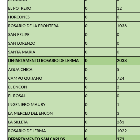
EL POTRERO
0
12
HORCONES
0
0
ROSARIO DE LA FRONTERA
0
1036
SAN FELIPE
0
0
SAN LORENZO
0
0
SANTA MARIA
0
0
DEPARTAMENTO ROSARIO DE LERMA
0
2038
AGUA CHICA
0
5
CAMPO QUIJANO
0
724
EL ENCON
0
2
EL ROSAL
0
0
INGENIERO MAURY
0
1
LA MERCED DEL ENCON
0
3
LA SILLETA
0
281
ROSARIO DE LERMA
0
1022
DEPARTAMENTO SAN CARLOS
0
272