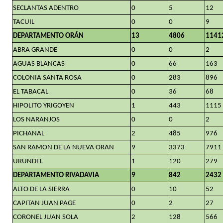
SECLANTAS ADENTRO
0
5
12
TACUIL
0
0
9
DEPARTAMENTO ORÁN
13
4806
1141
ABRA GRANDE
0
0
2
AGUAS BLANCAS
0
66
163
COLONIA SANTA ROSA
0
283
896
EL TABACAL
0
36
68
HIPOLITO YRIGOYEN
1
443
1115
LOS NARANJOS
0
0
2
PICHANAL
2
485
976
SAN RAMON DE LA NUEVA ORAN
9
3373
7911
URUNDEL
1
120
279
DEPARTAMENTO RIVADAVIA
9
842
2432
ALTO DE LA SIERRA
0
10
52
CAPITAN JUAN PAGE
0
2
27
CORONEL JUAN SOLA
2
128
566