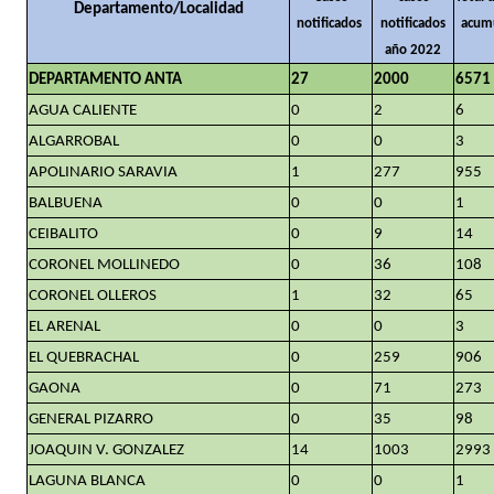
Departamento/Localidad
notificados
notificados
acum
año 2022
DEPARTAMENTO ANTA
27
2000
6571
AGUA CALIENTE
0
2
6
ALGARROBAL
0
0
3
APOLINARIO SARAVIA
1
277
955
BALBUENA
0
0
1
CEIBALITO
0
9
14
CORONEL MOLLINEDO
0
36
108
CORONEL OLLEROS
1
32
65
EL ARENAL
0
0
3
EL QUEBRACHAL
0
259
906
GAONA
0
71
273
GENERAL PIZARRO
0
35
98
JOAQUIN V. GONZALEZ
14
1003
2993
LAGUNA BLANCA
0
0
1