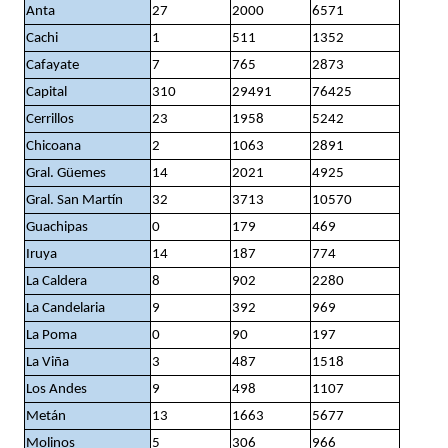
Anta
27
2000
6571
Cachi
1
511
1352
Cafayate
7
765
2873
Capital
310
29491
76425
Cerrillos
23
1958
5242
Chicoana
2
1063
2891
Gral. Güemes
14
2021
4925
Gral. San Martín
32
3713
10570
Guachipas
0
179
469
Iruya
14
187
774
La Caldera
8
902
2280
La Candelaria
9
392
969
La Poma
0
90
197
La Viña
3
487
1518
Los Andes
9
498
1107
Metán
13
1663
5677
Molinos
5
306
966