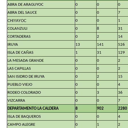
ABRA DE ARAGUYOC
0
0
0
ABRA DEL SAUCE
0
0
7
CHIYAYOC
0
0
1
COLANZULI
0
8
31
CORTADERAS
0
2
14
IRUYA
13
141
526
ISLA DE CAÑAS
1
31
129
LA MESADA GRANDE
0
0
2
LAS CAPILLAS
0
0
2
SAN ISIDRO DE IRUYA
0
2
15
PUEBLO VIEJO
0
0
4
RODEO COLORADO
0
3
36
VIZCARRA
0
0
7
DEPARTAMENTO LA CALDERA
8
902
2280
ISLA DE BAQUEROS
0
0
4
CAMPO ALEGRE
0
1
2