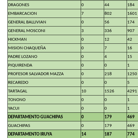
DRAGONES
0
44
184
EMBARCACION
7
802
1601
GENERAL BALLIVIAN
0
56
174
GENERAL MOSCONI
3
336
907
HICKMAN
0
12
42
MISION CHAQUEÑA
0
7
16
PADRE LOZANO
0
4
15
PIQUIRENDA
0
0
1
PROFESOR SALVADOR MAZZA
0
218
1250
RECAREDO
0
0
5
TARTAGAL
10
1526
4291
TONONO
0
0
1
YACUI
0
0
1
DEPARTAMENTO GUACHIPAS
0
179
469
GUACHIPAS
0
179
469
DEPARTAMENTO IRUYA
14
187
774