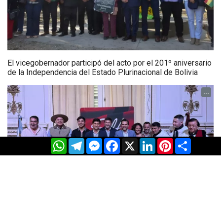
El vicegobernador participó del acto por el 201º aniversario
de la Independencia del Estado Plurinacional de Bolivia
...
WhatsApp
Telegram
Messenger
Facebook
X
LinkedIn
Pinterest
Share
Orán se prepara para celebrar su 232° Aniversario con una