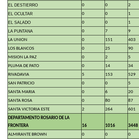
EL DESTIERRO
0
0
2
EL OCULTAR
0
0
1
EL SALADO
0
0
1
LA PUNTANA
0
7
9
LA UNION
0
151
403
LOS BLANCOS
0
25
90
MISION LA PAZ
0
2
5
PLUMA DE PATO
0
14
34
RIVADAVIA
5
153
529
SAN PATRICIO
0
0
5
SANTA MARIA
0
6
20
SANTA ROSA
0
80
87
SANTA VICTORIA ESTE
2
264
601
DEPARTAMENTO ROSARIO DE LA
FRONTERA
16
1016
3448
ALMIRANTE BROWN
0
0
0