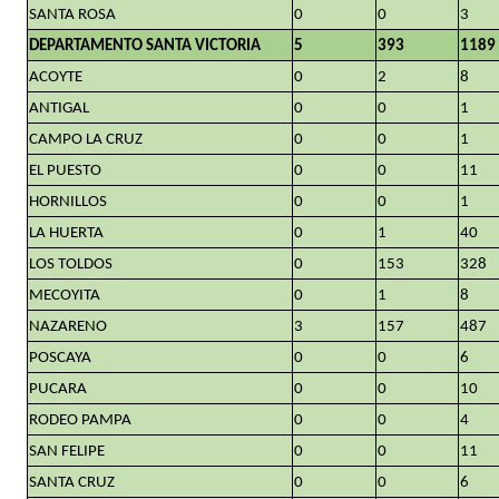
SANTA ROSA
0
0
3
DEPARTAMENTO SANTA VICTORIA
5
393
1189
ACOYTE
0
2
8
ANTIGAL
0
0
1
CAMPO LA CRUZ
0
0
1
EL PUESTO
0
0
11
HORNILLOS
0
0
1
LA HUERTA
0
1
40
LOS TOLDOS
0
153
328
MECOYITA
0
1
8
NAZARENO
3
157
487
POSCAYA
0
0
6
PUCARA
0
0
10
RODEO PAMPA
0
0
4
SAN FELIPE
0
0
11
SANTA CRUZ
0
0
6