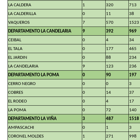
LA CALDERA
1
320
713
LA CALDERILLA
0
11
38
VAQUEROS
7
570
1523
DEPARTAMENTO LA CANDELARIA
9
392
969
CEIBAL
0
4
34
EL TALA
0
177
465
EL JARDIN
0
88
234
LA CANDELARIA
9
123
236
DEPARTAMENTO LA POMA
0
90
197
CERRO NEGRO
0
0
3
COBRES
0
14
37
EL RODEO
0
4
17
LA POMA
0
72
140
DEPARTAMENTO LA VIÑA
3
487
1518
AMPASCACHI
0
1
3
CORONEL MOLDES
1
271
998