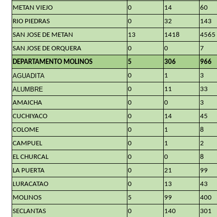
METAN VIEJO
0
14
60
RIO PIEDRAS
0
32
143
SAN JOSE DE METAN
13
1418
4565
SAN JOSE DE ORQUERA
0
0
7
DEPARTAMENTO MOLINOS
5
306
966
AGUADITA
0
1
3
ALUMBRE
0
11
33
AMAICHA
0
0
3
CUCHIYACO
0
14
45
COLOME
0
1
8
CAMPUEL
0
1
2
EL CHURCAL
0
0
8
LA PUERTA
0
21
99
LURACATAO
0
13
43
MOLINOS
5
99
400
SECLANTAS
0
140
301