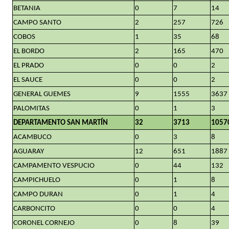
BETANIA
0
7
14
CAMPO SANTO
2
257
726
COBOS
1
35
68
EL BORDO
2
165
470
EL PRADO
0
0
2
EL SAUCE
0
0
2
GENERAL GUEMES
9
1555
3637
PALOMITAS
0
1
3
DEPARTAMENTO SAN MARTÍN
32
3713
1057
ACAMBUCO
0
3
8
AGUARAY
12
651
1887
CAMPAMENTO VESPUCIO
0
44
132
CAMPICHUELO
0
1
8
CAMPO DURAN
0
1
4
CARBONCITO
0
0
4
CORONEL CORNEJO
0
8
39