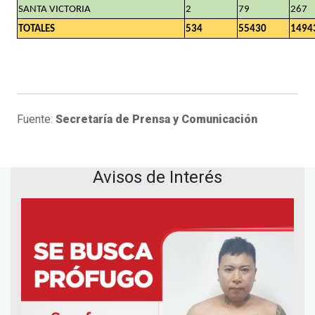
SANTA VICTORIA
2
79
267
TOTALES
534
55430
1494
Fuente:
Secretaría de Prensa y Comunicación
Avisos de Interés