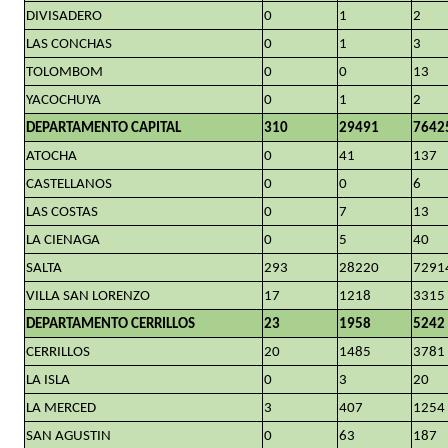
DIVISADERO
0
1
2
LAS CONCHAS
0
1
3
TOLOMBOM
0
0
13
YACOCHUYA
0
1
2
DEPARTAMENTO CAPITAL
310
29491
7642
ATOCHA
0
41
137
CASTELLANOS
0
0
6
LAS COSTAS
0
7
13
LA CIENAGA
0
5
40
SALTA
293
28220
7291
VILLA SAN LORENZO
17
1218
3315
DEPARTAMENTO CERRILLOS
23
1958
5242
CERRILLOS
20
1485
3781
LA ISLA
0
3
20
LA MERCED
3
407
1254
SAN AGUSTIN
0
63
187