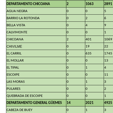
DEPARTAMENTO CHICOANA
2
1063
2891
AGUA NEGRA
0
0
5
BARRIO LA ROTONDA
0
2
6
BELLA VISTA
0
4
9
CALVIMONTE
0
0
1
CHICOANA
2
401
1069
CHIVILME
0
19
22
EL CARRIL
0
635
1745
EL MOLLAR
0
0
13
EL TIPAL
0
1
4
ESCOIPE
0
0
11
LAS MORAS
0
1
3
PULARES
0
0
2
QUEBRADA DE ESCOIPE
0
0
1
DEPARTAMENTO GENERAL GÜEMES
14
2021
4925
CABEZA DE BUEY
0
1
3