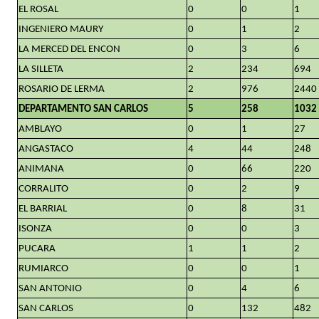
EL ROSAL
0
0
1
INGENIERO MAURY
0
1
2
LA MERCED DEL ENCON
0
3
6
LA SILLETA
2
234
694
ROSARIO DE LERMA
2
976
2440
DEPARTAMENTO SAN CARLOS
5
258
1032
AMBLAYO
0
1
27
ANGASTACO
4
44
248
ANIMANA
0
66
220
CORRALITO
0
2
9
EL BARRIAL
0
8
31
ISONZA
0
0
3
PUCARA
1
1
2
RUMIARCO
0
0
1
SAN ANTONIO
0
4
6
SAN CARLOS
0
132
482