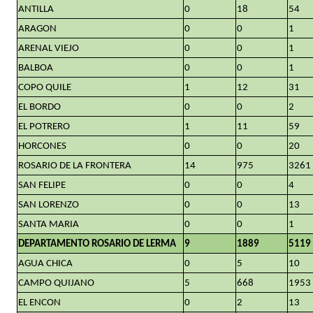
ANTILLA
0
18
54
ARAGON
0
0
1
ARENAL VIEJO
0
0
1
BALBOA
0
0
1
COPO QUILE
1
12
31
EL BORDO
0
0
2
EL POTRERO
1
11
59
HORCONES
0
0
20
ROSARIO DE LA FRONTERA
14
975
3261
SAN FELIPE
0
0
4
SAN LORENZO
0
0
13
SANTA MARIA
0
0
1
DEPARTAMENTO ROSARIO DE LERMA
9
1889
5119
AGUA CHICA
0
5
10
CAMPO QUIJANO
5
668
1953
EL ENCON
0
2
13