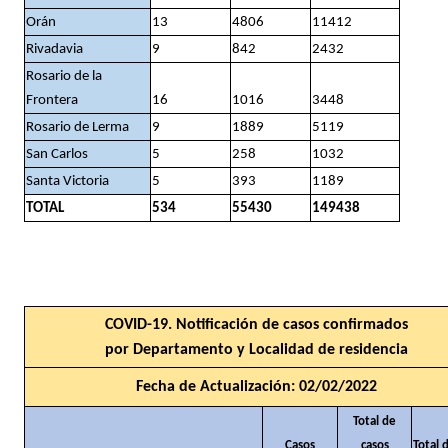
Orán
13
4806
11412
Rivadavia
9
842
2432
Rosario de la
Frontera
16
1016
3448
Rosario de Lerma
9
1889
5119
San Carlos
5
258
1032
Santa Victoria
5
393
1189
TOTAL
534
55430
149438
COVID-19. Notificación de casos confirmados
por Departamento y Localidad de residencia
Fecha de Actualización: 02/02/2022
Total de
Casos
casos
Total 