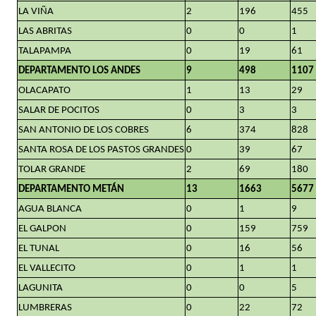
LA VIÑA
2
196
455
LAS ABRITAS
0
0
1
TALAPAMPA
0
19
61
DEPARTAMENTO LOS ANDES
9
498
1107
OLACAPATO
1
13
29
SALAR DE POCITOS
0
3
3
SAN ANTONIO DE LOS COBRES
6
374
828
SANTA ROSA DE LOS PASTOS GRANDES
0
39
67
TOLAR GRANDE
2
69
180
DEPARTAMENTO METÁN
13
1663
5677
AGUA BLANCA
0
1
9
EL GALPON
0
159
759
EL TUNAL
0
16
56
EL VALLECITO
0
1
1
LAGUNITA
0
0
5
LUMBRERAS
0
22
72