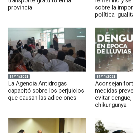
transporte gratuito en la
femenino y se 
provincia
sobre la impor
política igualit
11/11/2021
11/11/2021
La Agencia Antidrogas
Aconsejan fort
capacitó sobre los perjuicios
medidas preve
que causan las adicciones
evitar dengue, 
chikungunya