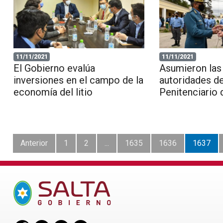
11/11/2021
11/11/2021
El Gobierno evalúa
Asumieron las
inversiones en el campo de la
autoridades de
economía del litio
Penitenciario 
Anterior
1
2
...
1635
1636
1637