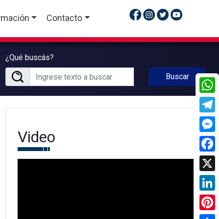
rmación
Contacto
¿Qué buscás?
Buscar
What
Tele
Video
Mess
Face
X
Linke
Pinte