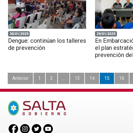
30/01/2025
29/01/2025
Dengue: continúan los talleres
En Embarcació
de prevención
el plan estraté
prevención de
Anterior
1
2
...
13
14
15
16