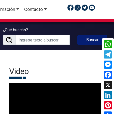
rmación
Contacto
¿Qué buscás?
Buscar
What
Tele
Video
Mess
Face
X
Linke
Pinte