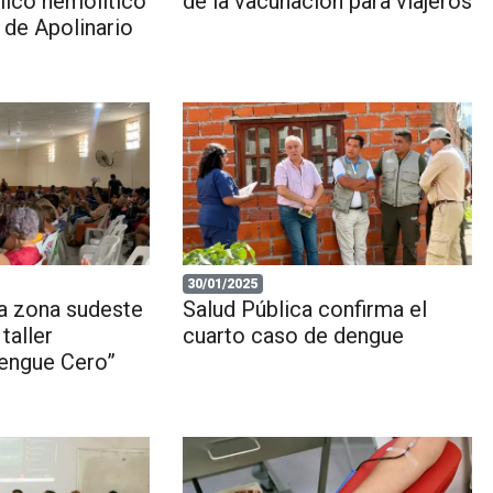
ico hemolítico
de la vacunación para viajeros
 de Apolinario
30/01/2025
la zona sudeste
Salud Pública confirma el
 taller
cuarto caso de dengue
engue Cero”