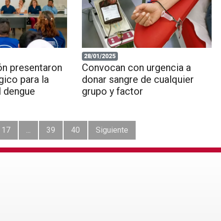
28/01/2025
n presentaron
Convocan con urgencia a
gico para la
donar sangre de cualquier
l dengue
grupo y factor
17
...
39
40
Siguiente