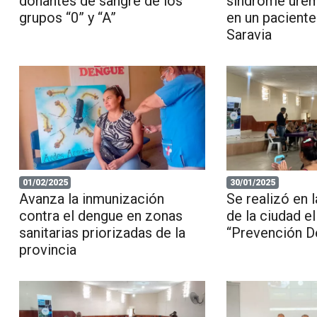
donantes de sangre de los
síndrome urém
grupos “0” y “A”
en un paciente
Saravia
01/02/2025
30/01/2025
Avanza la inmunización
Se realizó en 
contra el dengue en zonas
de la ciudad el
sanitarias priorizadas de la
“Prevención D
provincia