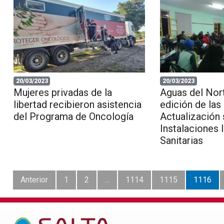
20/03/2023
20/03/2023
Mujeres privadas de la
Aguas del Nort
libertad recibieron asistencia
edición de las
del Programa de Oncología
Actualización
Instalaciones 
Sanitarias
Anterior
1
2
...
1114
1115
1116