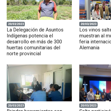
20/03/2023
20/03/2023
La Delegación de Asuntos
Los vinos salt
Indígenas potencia el
muestran al m
desarrollo en más de 300
feria internaci
huertas comunitarias del
Alemania
norte provincial
20/03/2023
20/03/2023