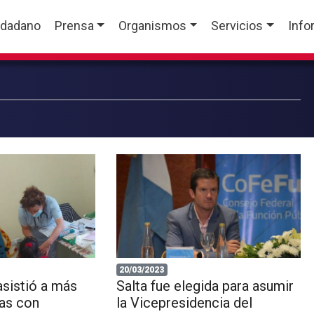
udadano
Prensa
Organismos
Servicios
Info
20/03/2023
asistió a más
Salta fue elegida para asumir
as con
la Vicepresidencia del