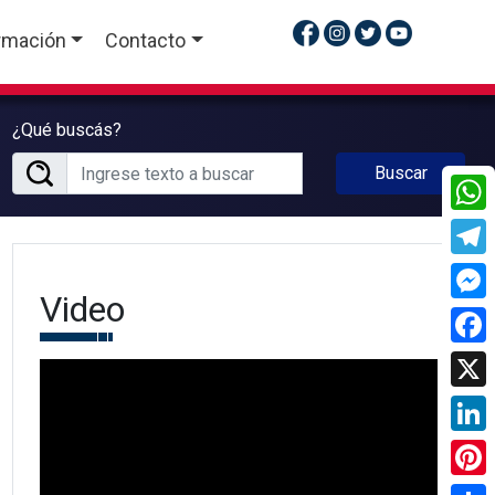
rmación
Contacto
¿Qué buscás?
Buscar
What
Tele
Video
Mess
Face
X
Linke
Pinte