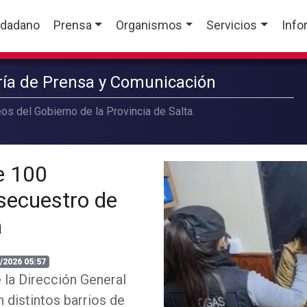
udadano
Prensa
Organismos
Servicios
Info
aría de Prensa y Comunicación
os del Gobierno de la Provincia de Salta.
e 100
 secuestro de
a
/2026 05:57
e la Dirección General
n distintos barrios de