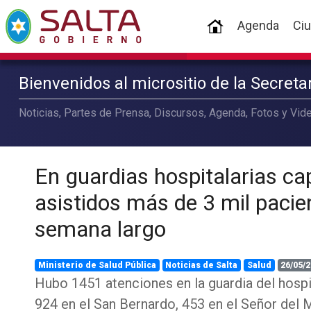
(current)
Agenda
Ci
Bienvenidos al micrositio de la Secret
Noticias, Partes de Prensa, Discursos, Agenda, Fotos y Vide
En guardias hospitalarias cap
asistidos más de 3 mil pacien
semana largo
Ministerio de Salud Pública
Noticias de Salta
Salud
26/05/2
Hubo 1451 atenciones en la guardia del hospit
924 en el San Bernardo, 453 en el Señor del M