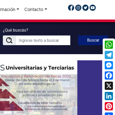
rmación
Contacto
¿Qué buscás?
Buscar
What
Tele
Mess
Face
X
Linke
Pinte