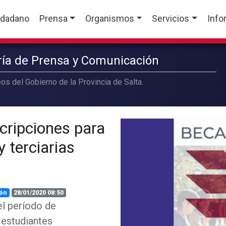
udadano
Prensa
Organismos
Servicios
Info
aría de Prensa y Comunicación
os del Gobierno de la Provincia de Salta.
cripciones para
y terciarias
ón
28/01/2020 08:50
el período de
 estudiantes