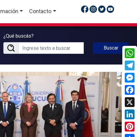
rmación
Contacto
¿Qué buscás?
Buscar
What
Tele
Mess
Face
X
Linke
Pinte