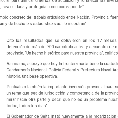
ular para unificar criterios de actuación y fortalecer las inv
rte, sea cuidada y protegida como corresponde”.
o concreto del trabajo articulado entre Nación, Provincia, fuerz
an y de hecho las estadísticas así lo muestran”.
Citó los resultados que se obtuvieron en los 17 meses 
detención de más de 700 narcotraficantes y secuestro de má
provincia. “Un hecho histórico para nuestra provincia”, calificó
Asimismo, subrayó que hoy la frontera norte tiene la custo
Gendarmería Nacional, Policía Federal y Prefectura Naval Arg
historia, una base operativa.
Puntualizó también la importante inversión provincial para s
un tema que sea de jurisdicción y competencia de la provin
mirar hacia otra parte y decir que no es un problema nue
todos, todos los días”.
El Gobernador de Salta instó nuevamente a la radarizació