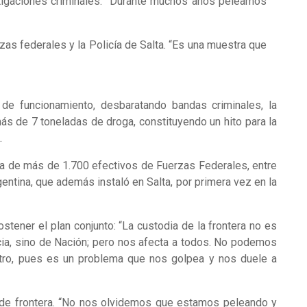
estigaciones criminales: “Durante muchos años peleamos
as federales y la Policía de Salta. “Es una muestra que
de funcionamiento, desbaratando bandas criminales, la
s de 7 toneladas de droga, constituyendo un hito para la
.
dia de más de 1.700 efectivos de Fuerzas Federales, entre
entina, que además instaló en Salta, por primera vez en la
ostener el plan conjunto: “La custodia de la frontera no es
cia, sino de Nación; pero nos afecta a todos. No podemos
stro, pues es un problema que nos golpea y nos duele a
n de frontera. “No nos olvidemos que estamos peleando y