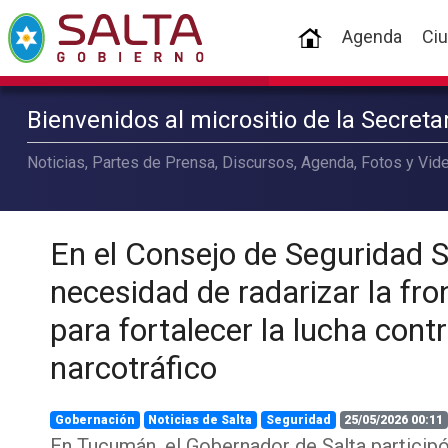
(current)
Agenda
Ci
Bienvenidos al micrositio de la Secret
Noticias, Partes de Prensa, Discursos, Agenda, Fotos y Vide
En el Consejo de Seguridad S
necesidad de radarizar la fro
para fortalecer la lucha contr
narcotráfico
Gobernación
Noticias de Salta
Seguridad
25/05/2026 00:11
En Tucumán, el Gobernador de Salta participó 