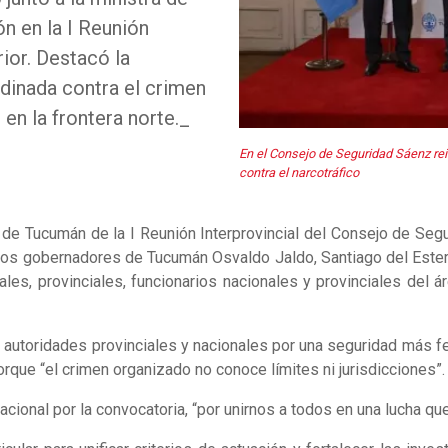
ón en la I Reunión
rior. Destacó la
dinada contra el crimen
en la frontera norte._
En el Consejo de Seguridad Sáenz reite
contra el narcotráfico
 de Tucumán de la I Reunión Interprovincial del Consejo de Segur
los gobernadores de Tucumán Osvaldo Jaldo, Santiago del Estero
, provinciales, funcionarios nacionales y provinciales del áre
s autoridades provinciales y nacionales por una seguridad más f
rque “el crimen organizado no conoce límites ni jurisdicciones”.
acional por la convocatoria, “por unirnos a todos en una lucha qu