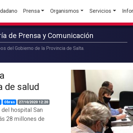
udadano
Prensa
Organismos
Servicios
Info
aría de Prensa y Comunicación
os del Gobierno de la Provincia de Salta.
ra
a de salud
a
Obras
27/10/2020 12:20
 del hospital San
ás 28 millones de