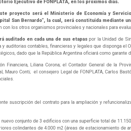
rectorio Ejecutivo de FONPLATA, en los próximos días.
ste proyecto será el Ministerio de Economía y Servicio
ital San Bernardo”, la cual, será constituida mediante u
ón con los otros organismos provinciales y nacionales para evalu
ará auditado en cada una de sus etapas
por la Unidad de Sind
y auditorias contables, financieras y legales que disponga el O
atégicos, dado que la República Argentina oficiará como garante 
ción Financiera, Liliana Corona; el Contador General de la Pro
onal, Mauro Conti; el consejero Legal de FONPLATA, Carlos Bast
ciales.
nte suscripción del contrato para la ampliación y refuncionali
l nuevo conjunto de 3 edificios con una superficie total de 11.15
eriores colindantes de 4.000 m2 (áreas de estacionamiento de am