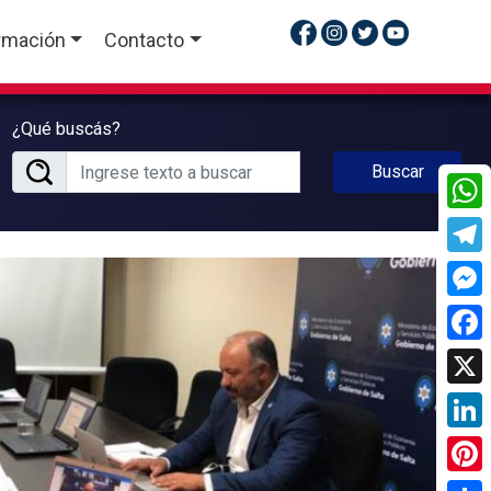
rmación
Contacto
¿Qué buscás?
Buscar
What
Tele
Mess
Face
X
Linke
Pinte