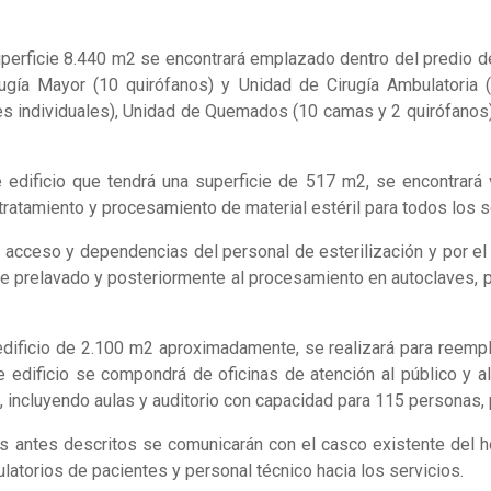
superficie 8.440 m2 se encontrará emplazado dentro del predio de
ugía Mayor (10 quirófanos) y Unidad de Cirugía Ambulatoria 
xes individuales), Unidad de Quemados (10 camas y 2 quirófanos
e edificio que tendrá una superficie de 517 m2, se encontrará 
tratamiento y procesamiento de material estéril para todos los se
l acceso y dependencias del personal de esterilización y por el 
o de prelavado y posteriormente al procesamiento en autoclaves,
 edificio de 2.100 m2 aproximadamente, se realizará para reempla
e edificio se compondrá de oficinas de atención al público y a
, incluyendo aulas y auditorio con capacidad para 115 personas,
ios antes descritos se comunicarán con el casco existente del h
ulatorios de pacientes y personal técnico hacia los servicios.