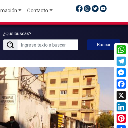
rmación
Contacto
¿Qué buscás?
Buscar
What
Tele
Mess
Face
X
Linke
Pinte