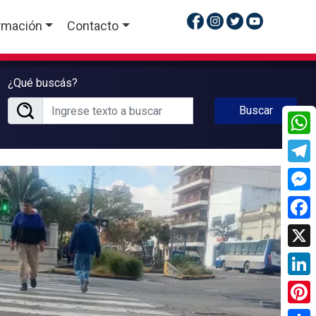
rmación
Contacto
¿Qué buscás?
Buscar
What
Tele
Mess
Face
X
Linke
Pinte