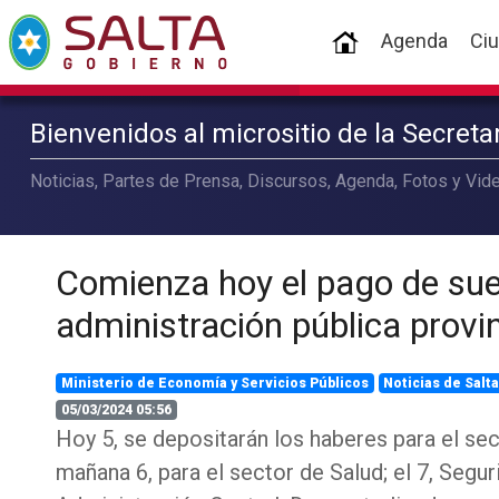
(current)
Agenda
Ci
Bienvenidos al micrositio de la Secret
Noticias, Partes de Prensa, Discursos, Agenda, Fotos y Vide
Comienza hoy el pago de sue
administración pública provin
Ministerio de Economía y Servicios Públicos
Noticias de Salt
05/03/2024 05:56
Hoy 5, se depositarán los haberes para el se
mañana 6, para el sector de Salud; el 7, Seguri