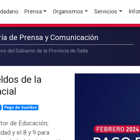
udadano
Prensa
Organismos
Servicios
Info
aría de Prensa y Comunicación
os del Gobierno de la Provincia de Salta.
ldos de la
cial
a
Pago de Sueldos
ctor de Educación;
dad y el 8 y 9 para