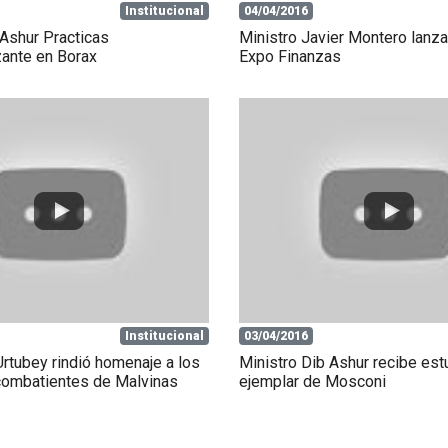
Institucional
04/04/2016
 Ashur Practicas
Ministro Javier Montero lanz
zante en Borax
Expo Finanzas
Institucional
03/04/2016
rtubey rindió homenaje a los
Ministro Dib Ashur recibe est
combatientes de Malvinas
ejemplar de Mosconi