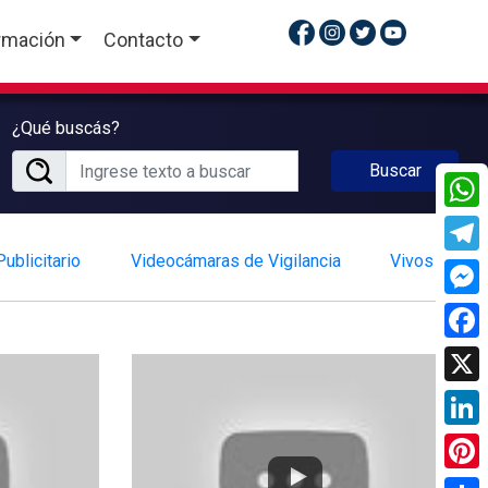
rmación
Contacto
¿Qué buscás?
Buscar
What
ublicitario
Videocámaras de Vigilancia
Vivos
Tele
Mess
Face
X
Linke
Pinte