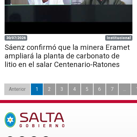
30/07/2026
Institucional
Sáenz confirmó que la minera Eramet
ampliará la planta de carbonato de
litio en el salar Centenario-Ratones
Anterior
1
2
3
4
5
6
7
...