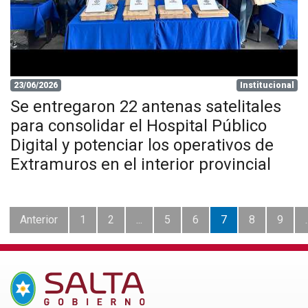
23/06/2026
Institucional
Se entregaron 22 antenas satelitales
para consolidar el Hospital Público
Digital y potenciar los operativos de
Extramuros en el interior provincial
Anterior
1
2
...
5
6
7
8
9
.