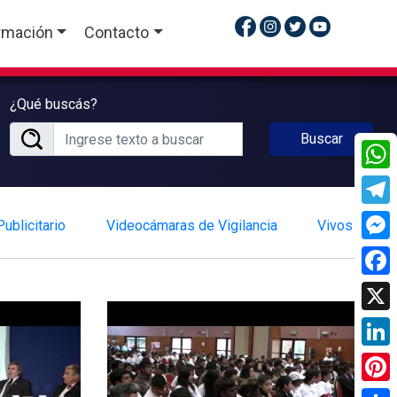
rmación
Contacto
¿Qué buscás?
Buscar
What
Tele
ublicitario
Videocámaras de Vigilancia
Vivos
Mess
Face
X
Linke
Pinte