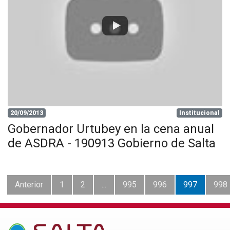
20/09/2013
Institucional
Gobernador Urtubey en la cena anual
de ASDRA - 190913 Gobierno de Salta
Anterior
1
2
...
995
996
997
998