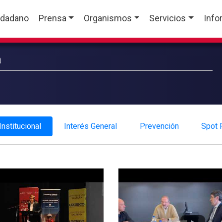
udadano
Prensa
Organismos
Servicios
Info
a
Institucional
Interés General
Prevención
Spot P