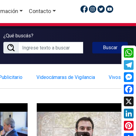
rmación
Contacto
¿Qué buscás?
Buscar
What
Tele
ublicitario
Videocámaras de Vigilancia
Vivos
Mess
Face
X
Linke
Pinte