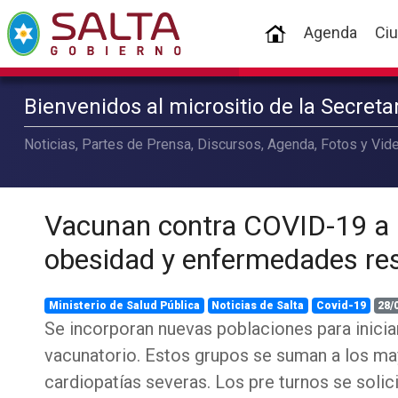
(current)
Agenda
Ci
Bienvenidos al micrositio de la Secret
Noticias, Partes de Prensa, Discursos, Agenda, Fotos y Vide
Vacunan contra COVID-19 a 
obesidad y enfermedades res
Ministerio de Salud Pública
Noticias de Salta
Covid-19
28/
Se incorporan nuevas poblaciones para inici
vacunatorio. Estos grupos se suman a los m
cardiopatías severas. Los pre turnos se solici