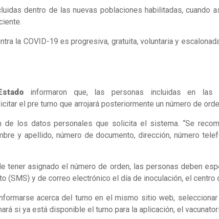
luidas dentro de las nuevas poblaciones habilitadas, cuando as
ciente.
ra la COVID-19 es progresiva, gratuita, voluntaria y escalonada
Estado
informaron que, las personas incluidas en las
icitar el pre turno que arrojará posteriormente un número de orde
 de los datos personales que solicita el sistema. “Se recom
mbre y apellido, número de documento, dirección, número telefó
 de tener asignado el número de orden, las personas deben espe
o (SMS) y de correo electrónico el día de inoculación, el centro 
formarse acerca del turno en el mismo sitio web, seleccionar la
si ya está disponible el turno para la aplicación, el vacunatorio