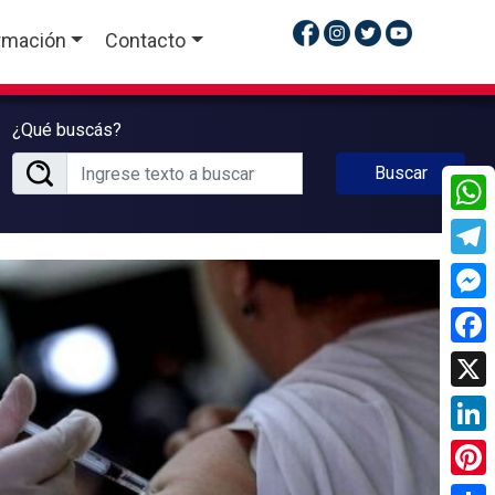
rmación
Contacto
¿Qué buscás?
Buscar
What
Tele
Mess
Face
X
Linke
Pinte